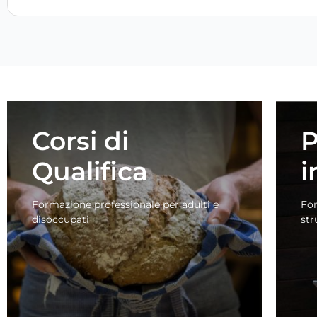
Corsi di
P
Qualifica
i
Formazione professionale per adulti e
For
disoccupati
str