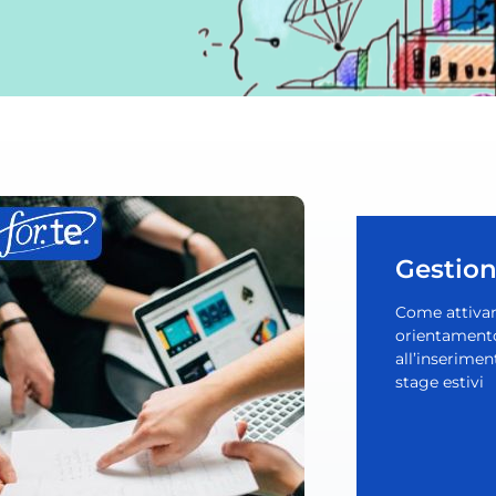
Gestion
Come attivare
orientamento,
all’inserimen
stage estivi