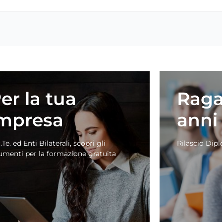
er la tua
Raga
mpresa
anni
.Te. ed Enti Bilaterali, scopri gli
Rilascio Dip
umenti per la formazione gratuita