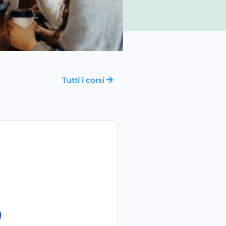
Tutti i corsi
RAGAZZI 14-18 ANNI
Diploma professio