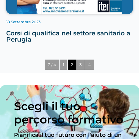
18 Settembre 2023
Corsi di qualifica nel settore sanitario a
Perugia
2 / 4
1
2
3
4
Scegli il tuo
percorso formativo
Pianifica il tuo futuro con l'aiuto di un